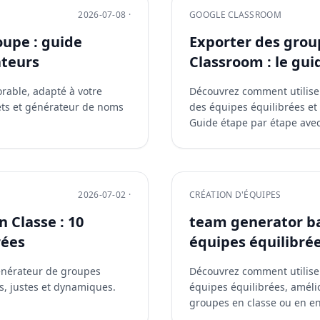
2026-07-08 ·
GOOGLE CLASSROOM
upe : guide
Exporter des grou
ateurs
Classroom : le gu
able, adapté à votre
Découvrez comment utilise
rets et générateur de noms
des équipes équilibrées et
Guide étape par étape avec
2026-07-02 ·
CRÉATION D'ÉQUIPES
 Classe : 10
team generator ba
rées
équipes équilibré
générateur de groupes
Découvrez comment utilise
s, justes et dynamiques.
équipes équilibrées, amélior
groupes en classe ou en en