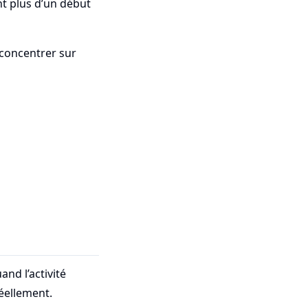
nt plus d’un début
e concentrer sur
and l’activité
éellement.