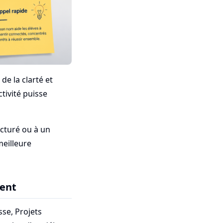
de la clarté et
ctivité puisse
ucturé ou à un
eilleure
ment
se, Projets