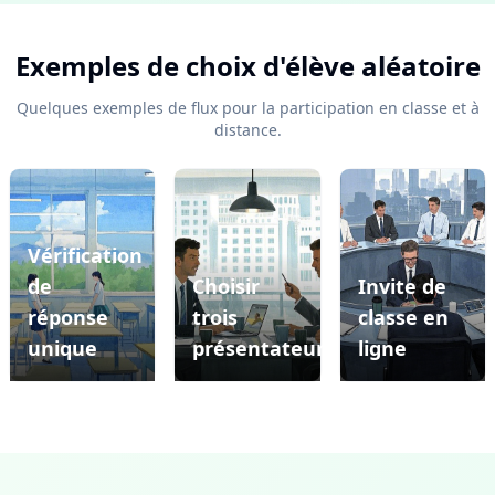
Exemples de choix d'élève aléatoire
Quelques exemples de flux pour la participation en classe et à
distance.
Vérification
de
Choisir
Invite de
Précédent
Su
réponse
trois
classe en
unique
présentateurs
ligne