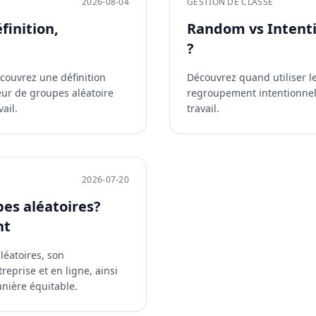
2026-08-04
GESTION DE CLASSE
finition,
Random vs Intenti
?
écouvrez une définition
Découvrez quand utiliser l
eur de groupes aléatoire
regroupement intentionnel 
vail.
travail.
2026-07-20
es aléatoires?
nt
léatoires, son
eprise et en ligne, ainsi
nière équitable.