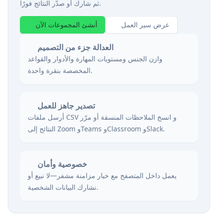
ثم شارك أو صدّر النتائج فورًا.
عرض سير العمل
أنشئ المجموعات الآن
العدالة جزء من التصميم
وازن الجنس ومستويات المهارة والأدوار والقواعد
المخصصة بنقرة واحدة.
تصدير جاهز للعمل
أرسل ملفات CSV و انسخ الملاحظات المنسقة أو مرّر
النتائج إلى Zoom وTeams وClassroom وSlack.
خصوصية وأمان
يعمل داخل المتصفح مع خيار مزامنة مشفر—لا نبيع أو
نشارك البيانات الشخصية.