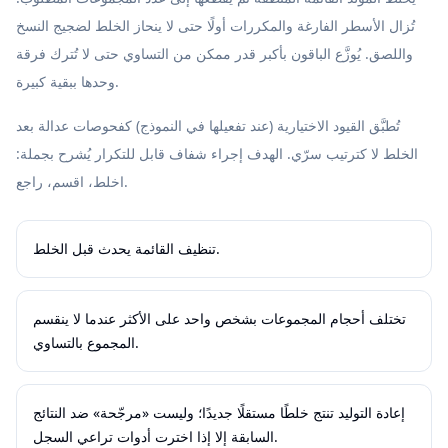
تُزال الأسطر الفارغة والمكررات أولًا حتى لا ينحاز الخلط لضجيج النسخ
واللصق. يُوزَّع الباقون بأكبر قدر ممكن من التساوي حتى لا تُترك فرقة
وحدها ببقية كبيرة.
تُطبَّق القيود الاختيارية (عند تفعيلها في النموذج) كفحوصات عدالة بعد
الخلط لا كترتيب سرّي. الهدف إجراء شفاف قابل للتكرار يُشرح بجملة:
اخلط، اقسم، راجع.
تنظيف القائمة يحدث قبل الخلط.
تختلف أحجام المجموعات بشخص واحد على الأكثر عندما لا ينقسم
المجموع بالتساوي.
إعادة التوليد تنتج خلطًا مستقلًا جديدًا؛ وليست «مرجّحة» ضد النتائج
السابقة إلا إذا اخترت أدوات تراعي السجل.