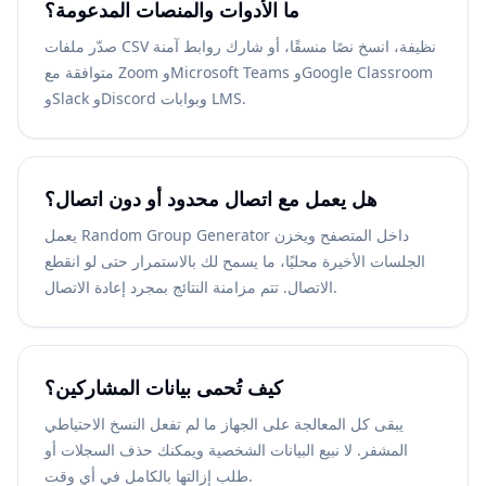
ما الأدوات والمنصات المدعومة؟
صدّر ملفات CSV نظيفة، انسخ نصًا منسقًا، أو شارك روابط آمنة
متوافقة مع Zoom وMicrosoft Teams وGoogle Classroom
وSlack وDiscord وبوابات LMS.
هل يعمل مع اتصال محدود أو دون اتصال؟
يعمل Random Group Generator داخل المتصفح ويخزن
الجلسات الأخيرة محليًا، ما يسمح لك بالاستمرار حتى لو انقطع
الاتصال. تتم مزامنة النتائج بمجرد إعادة الاتصال.
كيف تُحمى بيانات المشاركين؟
يبقى كل المعالجة على الجهاز ما لم تفعل النسخ الاحتياطي
المشفر. لا نبيع البيانات الشخصية ويمكنك حذف السجلات أو
طلب إزالتها بالكامل في أي وقت.