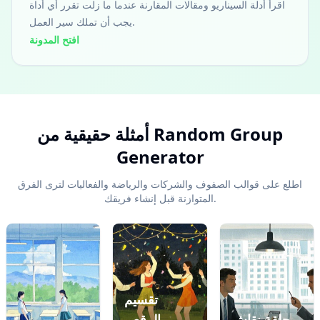
اقرأ أدلة السيناريو ومقالات المقارنة عندما ما زلت تقرر أي أداة
يجب أن تملك سير العمل.
افتح المدونة
أمثلة حقيقية من Random Group
Generator
اطلع على قوالب الصفوف والشركات والرياضة والفعاليات لترى الفرق
المتوازنة قبل إنشاء فريقك.
تقسيم
ية
الشريحة السابقة
حلقة نقاش
الرقص