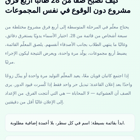
مشروع دون الوقوع في نفس المجموعات
يحتاج معلّم في المرحلة المتوسطة إلى أربع فرق مشروع مختلطة من
سبعة أشخاص من قائمة من 28. اختيار الأسماء يدويًا يستغرق دقائق،
وغالبًا ما ينتهي الطلاب بجانب الأصدقاء أنفسهم. يلصق المعلّم القائمة،
يضبط أربع مجموعات، يولّد مرة واحدة، ويعرض النتيجة ليكون الإجراء
مرئيًا.
إذا اجتمع كاتبان قويان معًا، يعيد المعلّم التوليد مرة واحدة أو يبدّل زوجًا
واحدًا بعد إعلان القاعدة: تبديل حر واحد فقط إذا كُسرت قيود الدور. يرى
الصف أن العشوائية — لا المحاباة — هي التي أنتجت الفرق. من الإعداد
إلى الإعلان غالبًا أقل من دقيقتين.
ابدأ بقائمة بسيطة: اسم في كل سطر، بلا أعمدة إضافية مطلوبة.