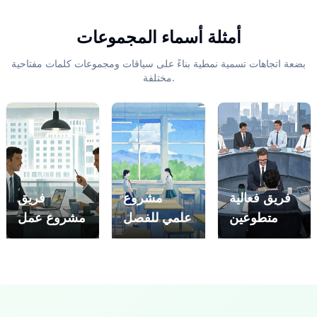
أمثلة أسماء المجموعات
بضعة اتجاهات تسمية نمطية بناءً على سياقات ومجموعات كلمات مفتاحية
مختلفة.
لي
السابق
فريق فعالية
مشروع
فريق
متطوعين
علمي للفصل
مشروع عمل