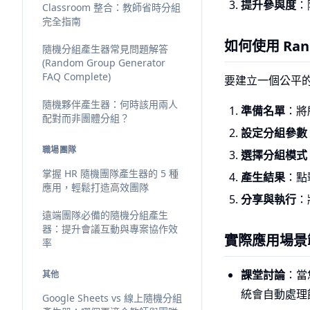
提升參與度
：
Classroom 整合：教師省時分組
完全指南
如何使用 Ran
隨機分組產生器常見問題解答
(Random Group Generator
FAQ Complete)
要建立一個公平
隨機夥伴產生器：何時該用兩人
準備名單
：將
配對而非團體分組？
設定分組參數
職場團隊
選擇分組模式
掌握 HR 隨機團隊產生器的 5 種
產生結果
：點
應用，輕鬆打造高效團隊
分享與執行
：
遠端團隊必備的隨機分組產生
器：提升會議互動與專案協作效
實際應用場景
率
課堂討論
：當
其他
統會自動處理
Google Sheets vs 線上隨機分組