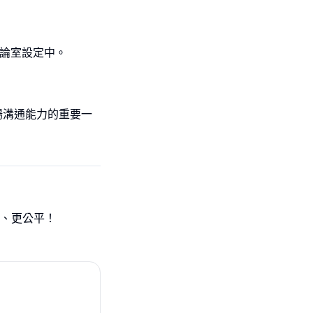
組討論室設定中。
場溝通能力的重要一
、更公平！