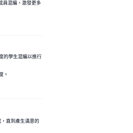
部門成員混編，激發更多
度的學生混編以進行
度。
成，直到產生滿意的