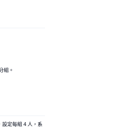
分組。
設定每組 4 人，系