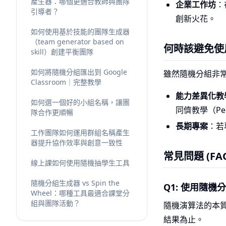
產生器：哪個更適合教師與團隊
企業工作坊
：
引導者？
創新火花。
如何使用基於技能的團隊生成器
（team generator based on
何時該避免使
skill）創建平衡團隊
如何將隨機分組匯出到 Google
雖然隨機分組非
Classroom｜完整教學
能力差異化教
如何選一個好的小組名稱，讓團
同儕教學（Pee
隊合作更順暢
長期專案
：若
工作團隊如何運用群組名稱產生
器提升協作效率與創意一致性
常見問題 (FA
線上課如何使用隨機抽學生工具
隨機分組生成器 vs Spin the
Q1: 使用隨
Wheel：哪種工具最適合課堂分
組與團隊活動？
隨機演算法的本
結果為止。