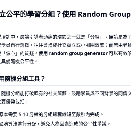
公平的學習分組？使用 Random Group G
業培訓中，最讓引導者頭痛的環節之一就是「分組」。無論是為
或學員自行選擇，往往會造成社交孤立或小圈圈效應；而若由老
發「偏心」的質疑。使用
random group generator
可以有效
又具備隨機公平性。
用隨機分組工具？
，隨機分組能打破既有的社交藩籬，鼓勵學員與不同背景的同儕
主要優勢包括：
原本需要 5-10 分鐘的分組過程縮短至數秒內完成。
過演算法進行分配，避免人為因素造成的公平性爭議。