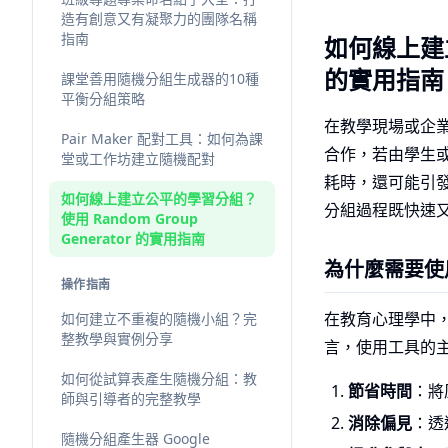
造有創意又有凝聚力的團隊名稱
指南
如何線上建立
的實用指南
課堂善用隨機分組生成器的10種
平衡分組策略
在教學現場或企
Pair Maker 配對工具：如何為課
合作，若由學生
堂或工作坊建立隨機配對
耗時，還可能引
如何線上建立公平的學習分組？
分組過程既快速
使用 Random Group
Generator 的實用指南
為什麼需要使
操作指南
在教育心理學中
如何建立不重複的隨機小組？完
整教學與實例分享
言，使用工具的
如何從試算表產生隨機分組：教
節省時間
：將
師與引導者的完整教學
消除偏見
：透
隨機分組產生器 Google