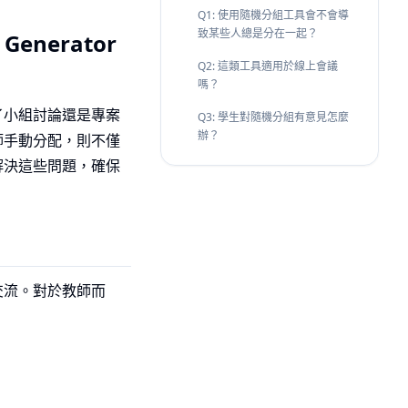
Q1: 使用隨機分組工具會不會導
致某些人總是分在一起？
enerator
Q2: 這類工具適用於線上會議
嗎？
了小組討論還是專案
Q3: 學生對隨機分組有意見怎麼
辦？
師手動分配，則不僅
解決這些問題，確保
交流。對於教師而