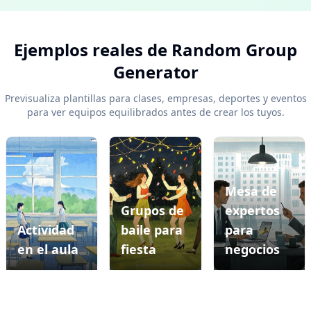
Ejemplos reales de Random Group
Generator
Previsualiza plantillas para clases, empresas, deportes y eventos
para ver equipos equilibrados antes de crear los tuyos.
Mesa de
Grupos de
expertos
Diapositiva anterior
Si
Actividad
baile para
para
en el aula
fiesta
negocios