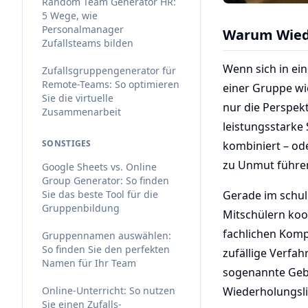
Random Team Generator HR:
5 Wege, wie
Personalmanager
Warum Wiede
Zufallsteams bilden
Wenn sich in ei
Zufallsgruppengenerator für
Remote-Teams: So optimieren
einer Gruppe wie
Sie die virtuelle
nur die Perspek
Zusammenarbeit
leistungsstarke
SONSTIGES
kombiniert – od
zu Unmut führen
Google Sheets vs. Online
Group Generator: So finden
Sie das beste Tool für die
Gerade im schul
Gruppenbildung
Mitschülern koo
fachlichen Komp
Gruppennamen auswählen:
So finden Sie den perfekten
zufällige Verfa
Namen für Ihr Team
sogenannte Gebu
Online-Unterricht: So nutzen
Wiederholungslis
Sie einen Zufalls-