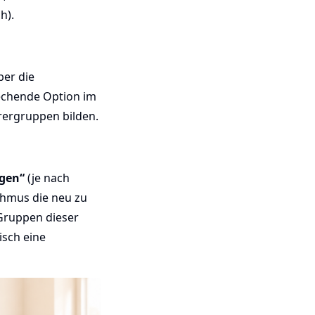
h).
ber die
echende Option im
rergruppen bilden.
gen“
(je nach
ithmus die neu zu
 Gruppen dieser
isch eine