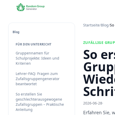
Startseite
/
Blog
/
So
Blog
ZUFÄLLIGE GRU
FÜR DEN UNTERRICHT
So er
Gruppennamen für
Schulprojekte: Ideen und
Grup
Kriterien
Wiede
Lehrer-FAQ: Fragen zum
Zufallsgruppengenerator
beantwortet
Schri
So erstellen Sie
geschlechterausgewogene
2026-06-28
·
Zufallsgruppen – Praktische
Anleitung
Erfahren Sie,