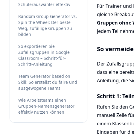
Schülerauswähler effektiv
Für Trainer und
gleiche Breakout
Random Group Generator vs.
Spin the Wheel: Der beste
Gruppen ohne 
Weg, zufällige Gruppen zu
jedem Teilnehme
bilden
So exportieren Sie
So vermeide
Zufallsgruppen in Google
Classroom – Schritt-für-
Der
Zufallsgrup
Schritt-Anleitung
dass eine berei
Team Generator based on
Anleitung, die 
Skill: So erstellst du faire und
ausgewogene Teams
Schritt 1: Te
Wie Arbeitsteams einen
Gruppen-Namensgenerator
Rufen Sie den G
effektiv nutzen können
manuell Zeile fü
einem Klassenbu
Eingaben für die