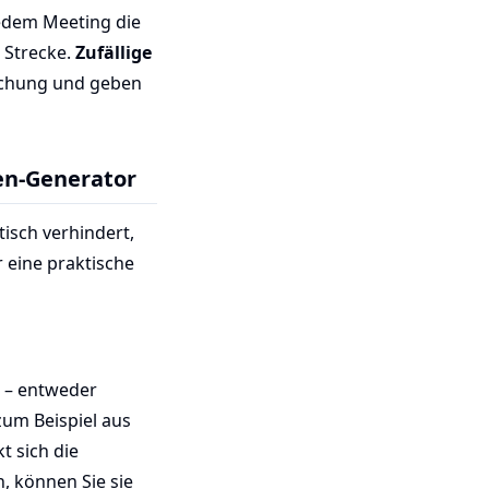
jedem Meeting die
 Strecke.
Zufällige
schung und geben
en-Generator
isch verhindert,
 eine praktische
n – entweder
zum Beispiel aus
t sich die
n, können Sie sie