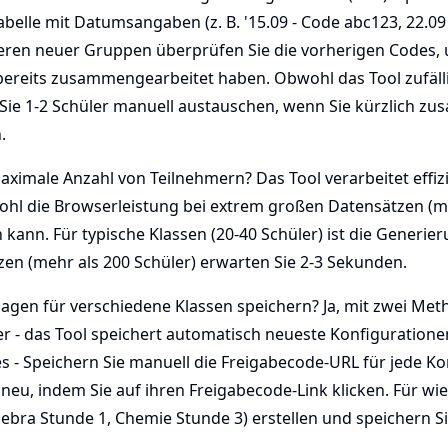
abelle mit Datumsangaben (z. B. '15.09 - Code abc123, 22.09 
ren neuer Gruppen überprüfen Sie die vorherigen Codes, 
bereits zusammengearbeitet haben. Obwohl das Tool zufäll
n Sie 1-2 Schüler manuell austauschen, wenn Sie kürzlich 
.
maximale Anzahl von Teilnehmern? Das Tool verarbeitet effiz
ohl die Browserleistung bei extrem großen Datensätzen (me
ann. Für typische Klassen (20-40 Schüler) ist die Generier
en (mehr als 200 Schüler) erwarten Sie 2-3 Sekunden.
lagen für verschiedene Klassen speichern? Ja, mit zwei Meth
r - das Tool speichert automatisch neueste Konfiguratione
s - Speichern Sie manuell die Freigabecode-URL für jede Ko
 neu, indem Sie auf ihren Freigabecode-Link klicken. Für w
lgebra Stunde 1, Chemie Stunde 3) erstellen und speichern Si