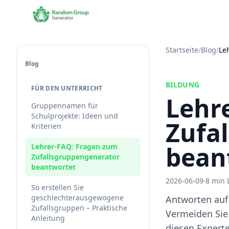
Startseite
/
Blog
/
Le
Blog
BILDUNG
FÜR DEN UNTERRICHT
Lehr
Gruppennamen für
Schulprojekte: Ideen und
Zufa
Kriterien
bean
Lehrer-FAQ: Fragen zum
Zufallsgruppengenerator
beantwortet
2026-06-09
·
8 min 
So erstellen Sie
geschlechterausgewogene
Antworten auf
Zufallsgruppen – Praktische
Vermeiden Sie
Anleitung
diesen Experte