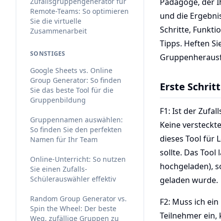
Zufallsgruppengenerator für
Pädagoge, der Ih
Remote-Teams: So optimieren
und die Ergebnis
Sie die virtuelle
Schritte, Funkti
Zusammenarbeit
Tipps. Heften Si
SONSTIGES
Gruppenherausf
Google Sheets vs. Online
Group Generator: So finden
Erste Schrit
Sie das beste Tool für die
Gruppenbildung
F1: Ist der Zufa
Gruppennamen auswählen:
Keine versteckt
So finden Sie den perfekten
dieses Tool für 
Namen für Ihr Team
sollte. Das Tool
Online-Unterricht: So nutzen
hochgeladen), s
Sie einen Zufalls-
Schülerauswähler effektiv
geladen wurde.
Random Group Generator vs.
F2: Muss ich ein
Spin the Wheel: Der beste
Teilnehmer ein,
Weg, zufällige Gruppen zu