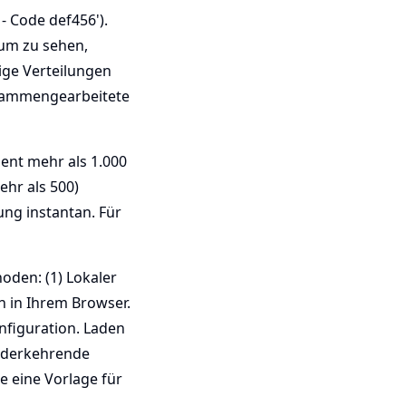
- Code def456').
um zu sehen,
ige Verteilungen
zusammengearbeitete
ient mehr als 1.000
hr als 500)
ung instantan. Für
oden: (1) Lokaler
n in Ihrem Browser.
nfiguration. Laden
iederkehrende
e eine Vorlage für