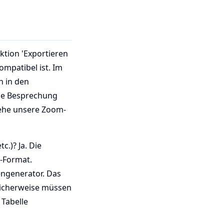
ktion 'Exportieren
mpatibel ist. Im
n in den
ine Besprechung
Siehe unsere Zoom-
.)? Ja. Die
-Format.
engenerator. Das
licherweise müssen
 Tabelle