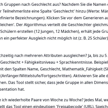
 ich Gruppen nach Geschlecht aus? Nachdem Sie die Namen
er Teilnehmerliste eine Spalte 'Geschlecht' hinzu (Werte: Mä
finierte Bezeichnungen). Klicken Sie vor dem Generieren a
eichen'. Der Algorithmus verteilt die Geschlechter gleichm
Schülern erstellen (12 Jungen, 12 Mädchen), erhält jede G
ein perfekter Ausgleich nicht möglich ist (z. B. 25 Schüler
ichzeitig nach mehreren Attributen ausgleichen? Ja, bis zu 5
Geschlecht + Fähigkeitsniveau + Sprachkenntnisse. Beispiel
it den Spalten Name, Geschlecht, Mathematik_Fähigkeit (Sk
(Anfänger/Mittelstufe/Fortgeschritten). Aktivieren Sie alle d
en. Das Tool stellt sicher, dass jede Gruppe in allen Dimen
äsentation hat.
e ich wiederholte Paare von Woche zu Woche? Jedes Mal, 
ellt das Tool einen eindeutigen 'Freigabecode' (URL). Speich