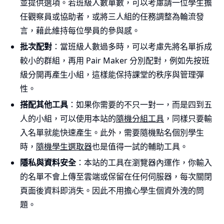
並提供選項。若班級人數單數，可以考慮請一位學生擔
任觀察員或協助者，或將三人組的任務調整為輪流發
言，藉此維持每位學員的參與感。
批次配對
：當班級人數過多時，可以考慮先將名單拆成
較小的群組，再用 Pair Maker 分別配對，例如先按班
級分開再產生小組，這樣能保持課堂的秩序與管理彈
性。
搭配其他工具
：如果你需要的不只一對一，而是四到五
人的小組，可以使用本站的
隨機分組工具
，同樣只要輸
入名單就能快速產生。此外，需要隨機點名個別學生
時，
隨機學生選取器
也是值得一試的輔助工具。
隱私與資料安全
：本站的工具在瀏覽器內運作，你輸入
的名單不會上傳至雲端或保留在任何伺服器，每次關閉
頁面後資料即消失。因此不用擔心學生個資外洩的問
題。