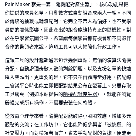
Pair Maker 就是一套「隨機配對產生器」，核心功能是把
你提供的成員名單，用亂數方式自動組合成兩人一組。不同
於傳統的抽籤或輪流配對，它完全不帶人為偏好，也不受學
員間的關係影響，因此產出的組合能維持真正的隨機性。對
於在乎學習氛圍公平、希望讓每個學員都有機會和不同夥伴
合作的帶領者來說，這項工具可以大幅簡化行政工作。
這類工具的設計邏輯通常包含幾個重點：無偏的演算法隨機
分配、自動處理奇數人數的剩餘問題、以及支援名單的快速
匯入與匯出。更重要的是，它不只在實體課堂好用，搭配線
上會議平台時也能立即把配對結果公布在螢幕上。只要存取
工具網頁（例如本站提供的
隨機配對產生器
），就能在瀏覽
器裡完成所有操作，不需要安裝任何軟體。
從教育心理學來看，隨機配對能破除小圈圈效應，增加多元
觀點的交流；在工作坊中，它也能降低參與者「被挑選」的
社交壓力。而對帶領者而言，省去手動配對的負擔，便能更