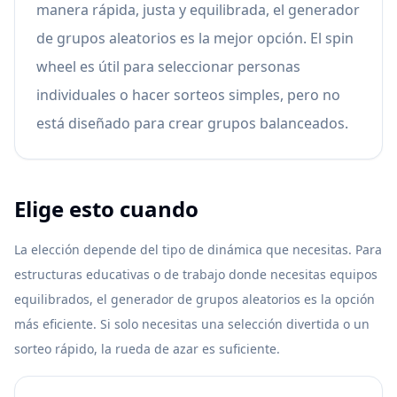
manera rápida, justa y equilibrada, el generador
de grupos aleatorios es la mejor opción. El spin
wheel es útil para seleccionar personas
individuales o hacer sorteos simples, pero no
está diseñado para crear grupos balanceados.
Elige esto cuando
La elección depende del tipo de dinámica que necesitas. Para
estructuras educativas o de trabajo donde necesitas equipos
equilibrados, el generador de grupos aleatorios es la opción
más eficiente. Si solo necesitas una selección divertida o un
sorteo rápido, la rueda de azar es suficiente.