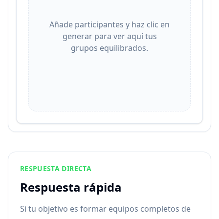
Añade participantes y haz clic en
generar para ver aquí tus
grupos equilibrados.
RESPUESTA DIRECTA
Respuesta rápida
Si tu objetivo es formar equipos completos de