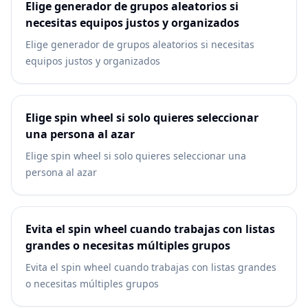
Elige generador de grupos aleatorios si
necesitas equipos justos y organizados
Elige generador de grupos aleatorios si necesitas
equipos justos y organizados
Elige spin wheel si solo quieres seleccionar
una persona al azar
Elige spin wheel si solo quieres seleccionar una
persona al azar
Evita el spin wheel cuando trabajas con listas
grandes o necesitas múltiples grupos
Evita el spin wheel cuando trabajas con listas grandes
o necesitas múltiples grupos