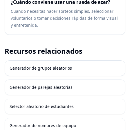
¿Cuándo conviene usar una rueda de azar?
Cuando necesitas hacer sorteos simples, seleccionar
voluntarios o tomar decisiones rápidas de forma visual
y entretenida.
Recursos relacionados
Generador de grupos aleatorios
Generador de parejas aleatorias
Selector aleatorio de estudiantes
Generador de nombres de equipo