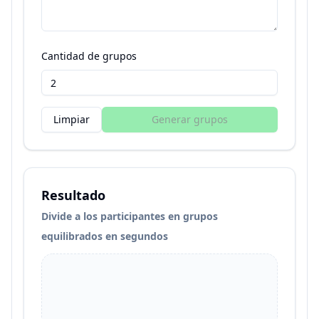
Cantidad de grupos
Limpiar
Generar grupos
Resultado
Divide a los participantes en grupos
equilibrados en segundos