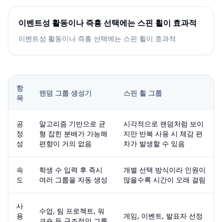
이벤트성 활동이나 즉흥 선택에는 스핀 휠이 효과적
이벤트성 활동이나 즉흥 선택에는 스핀 휠이 효과적
항
랜덤 그룹 생성기
스핀 휠 그룹
목
공
알고리즘 기반으로 균
시각적으로 랜덤처럼 보이
정
형 잡힌 분배가 가능해
지만 반복 사용 시 체감 편
성
편향이 거의 없음
차가 발생할 수 있음
속
학생 수 입력 후 즉시
개별 선택 방식이라 인원이
도
여러 그룹을 자동 생성
많을수록 시간이 오래 걸림
사
수업, 팀 프로젝트, 워
용
게임, 이벤트, 발표자 선정
크숍 등 구조적인 그룹