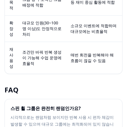
목
등 재미 중심 활동에 적합
배정에 적합
적
확
대규모 인원(30~100
소규모 이벤트에 적합하며
장
명 이상)도 안정적으로
대규모에는 비효율적
성
처리
재
조건만 바꿔 반복 생성
사
매번 회전을 반복해야 해
이 가능해 수업 운영에
용
흐름이 끊길 수 있음
효율적
성
FAQ
스핀 휠 그룹은 완전히 랜덤인가요?
시각적으로는 랜덤처럼 보이지만 반복 사용 시 편차 체감이
발생할 수 있으며 대규모 그룹에는 최적화되어 있지 않습니