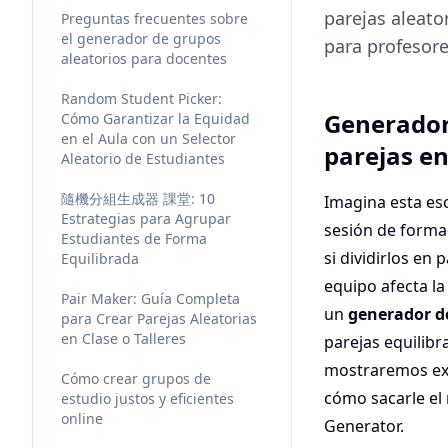
parejas aleato
Preguntas frecuentes sobre
el generador de grupos
para profesore
aleatorios para docentes
Random Student Picker:
Generador 
Cómo Garantizar la Equidad
en el Aula con un Selector
parejas en
Aleatorio de Estudiantes
隨機分組生成器 課堂: 10
Imagina esta esc
Estrategias para Agrupar
sesión de forma
Estudiantes de Forma
si dividirlos en 
Equilibrada
equipo afecta la
Pair Maker: Guía Completa
un
generador de
para Crear Parejas Aleatorias
en Clase o Talleres
parejas equilibr
mostraremos exa
Cómo crear grupos de
cómo sacarle el
estudio justos y eficientes
online
Generator.