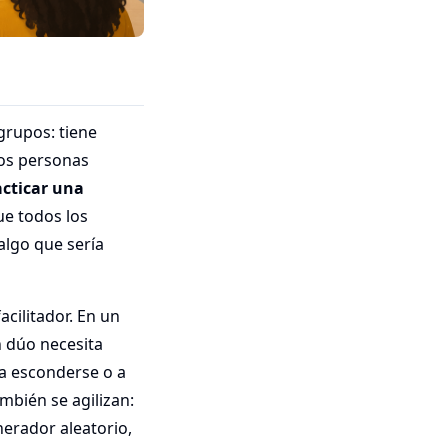
grupos: tiene
dos personas
acticar una
ue todos los
algo que sería
acilitador. En un
n dúo necesita
a esconderse o a
ambién se agilizan:
erador aleatorio,