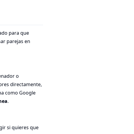
ado para que
ar parejas en
enador o
mbres directamente,
rma como Google
nea
.
gir si quieres que