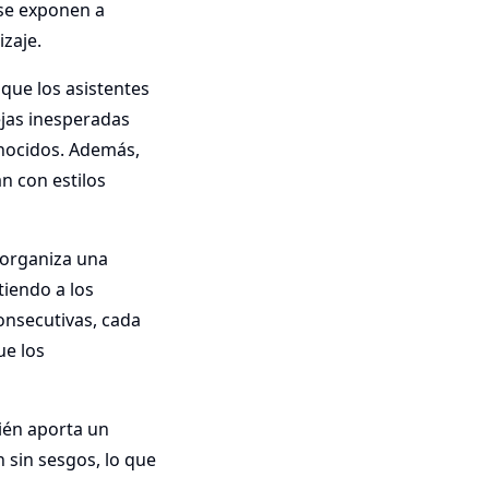
 se exponen a
izaje.
que los asistentes
rejas inesperadas
onocidos. Además,
an con estilos
 organiza una
tiendo a los
onsecutivas, cada
ue los
ién aporta un
n sin sesgos, lo que