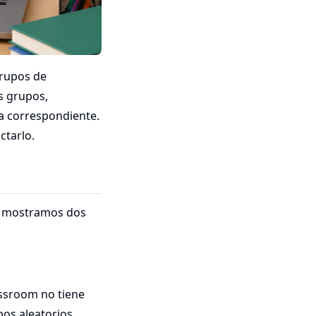
Grupos de
s grupos,
ea correspondiente.
ctarlo.
Te mostramos dos
assroom no tiene
pos aleatorios