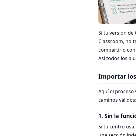
Si tu versión d
Classroom, no t
compartirlo con 
Así todos los a
Importar lo
Aquí el proceso
caminos válidos
1. Sin la fun
Si tu centro usa
una sección ind