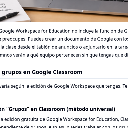
e Google Workspace for Education no incluye la función de 
e preocupes. Puedes crear un documento de Google con lo
la clase desde el tablón de anuncios o adjuntarlo en la tar
lumnos verán a qué equipo pertenecen sin que tengas que di
s grupos en Google Classroom
 varía según la edición de Google Workspace que tengas. 
:
ción “Grupos” en Classroom (método universal)
 la edición gratuita de Google Workspace for Education, Cl
ependiente de grupos. Aun así, puedes trabajar con los gru