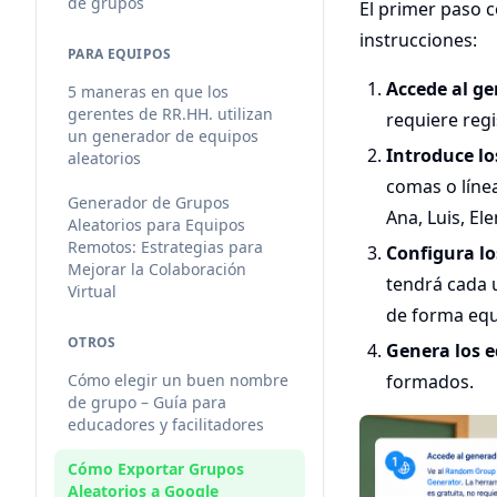
de grupos
El primer paso c
instrucciones:
PARA EQUIPOS
Accede al ge
5 maneras en que los
gerentes de RR.HH. utilizan
requiere regi
un generador de equipos
Introduce l
aleatorios
comas o línea
Generador de Grupos
Ana, Luis, El
Aleatorios para Equipos
Remotos: Estrategias para
Configura lo
Mejorar la Colaboración
tendrá cada u
Virtual
de forma equ
OTROS
Genera los e
Cómo elegir un buen nombre
formados.
de grupo – Guía para
educadores y facilitadores
Cómo Exportar Grupos
Aleatorios a Google