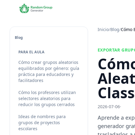
Inicio
/
Blog
/
Cómo E
Blog
EXPORTAR GRUP
PARA EL AULA
Cómo
Cómo crear grupos aleatorios
equilibrados por género: guía
Aleat
práctica para educadores y
facilitadores
Clas
Cómo los profesores utilizan
selectores aleatorios para
reducir los grupos cerrados
2026-07-06
·
Ideas de nombres para
Aprende a exp
grupos de proyectos
generador gra
escolares
trasladarlos a