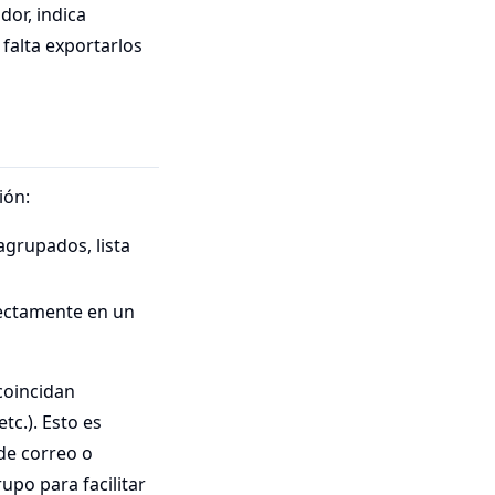
dor, indica
 falta exportarlos
ión:
grupados, lista
rectamente en un
coincidan
c.). Esto es
de correo o
po para facilitar