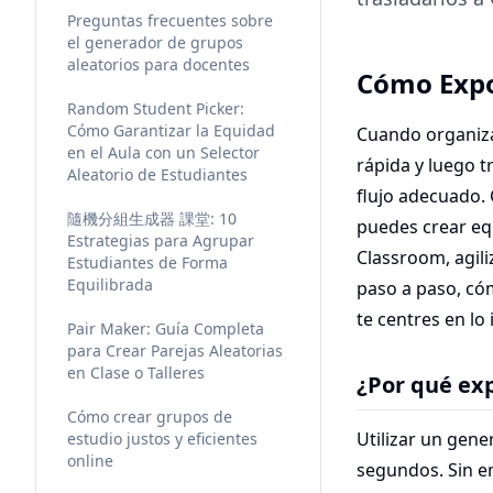
Preguntas frecuentes sobre
el generador de grupos
aleatorios para docentes
Cómo Expo
Random Student Picker:
Cómo Garantizar la Equidad
Cuando organiza
en el Aula con un Selector
rápida y luego t
Aleatorio de Estudiantes
flujo adecuado.
隨機分組生成器 課堂: 10
puedes crear eq
Estrategias para Agrupar
Classroom, agili
Estudiantes de Forma
Equilibrada
paso a paso, có
te centres en lo
Pair Maker: Guía Completa
para Crear Parejas Aleatorias
en Clase o Talleres
¿Por qué ex
Cómo crear grupos de
Utilizar un gene
estudio justos y eficientes
online
segundos. Sin e