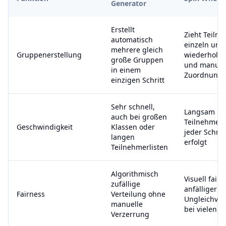
Generator
Erstellt
Zieht Teiln
automatisch
einzeln und 
mehrere gleich
Gruppenerstellung
wiederholte
große Gruppen
und manuel
in einem
Zuordnung
einzigen Schritt
Sehr schnell,
Langsam bei
auch bei großen
Teilnehmern
Geschwindigkeit
Klassen oder
jeder Schrit
langen
erfolgt
Teilnehmerlisten
Algorithmisch
Visuell fair,
zufällige
anfälliger fü
Fairness
Verteilung ohne
Ungleichver
manuelle
bei vielen 
Verzerrung