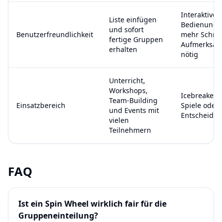
Interaktive
Liste einfügen
Bedienung, 
und sofort
Benutzerfreundlichkeit
mehr Schrit
fertige Gruppen
Aufmerksam
erhalten
nötig
Unterricht,
Workshops,
Icebreaker, 
Team-Building
Einsatzbereich
Spiele oder 
und Events mit
Entscheidu
vielen
Teilnehmern
FAQ
Ist ein Spin Wheel wirklich fair für die
Gruppeneinteilung?