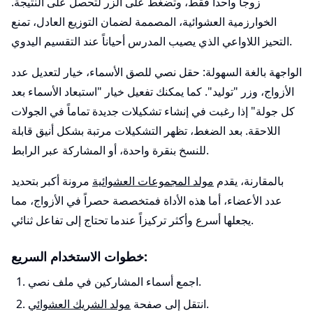
زوجاً واحداً فقط، وتضغط على الزر لتحصل على النتيجة.
الخوارزمية العشوائية، المصممة لضمان التوزيع العادل، تمنع
التحيز اللاواعي الذي يصيب المدرس أحياناً عند التقسيم اليدوي.
الواجهة بالغة السهولة: حقل نصي للصق الأسماء، خيار لتعديل عدد
الأزواج، وزر "توليد". كما يمكنك تفعيل خيار "استبعاد الأسماء بعد
كل جولة" إذا رغبت في إنشاء تشكيلات جديدة تماماً في الجولات
اللاحقة. بعد الضغط، تظهر التشكيلات مرتبة بشكل أنيق قابلة
للنسخ بنقرة واحدة، أو المشاركة عبر الرابط.
بالمقارنة، يقدم
مولد المجموعات العشوائية
مرونة أكبر بتحديد
عدد الأعضاء، أما هذه الأداة فمتخصصة حصراً في الأزواج، مما
يجعلها أسرع وأكثر تركيزاً عندما تحتاج إلى تفاعل ثنائي.
خطوات الاستخدام السريع:
اجمع أسماء المشاركين في ملف نصي.
.
انتقل إلى صفحة
مولد الشريك العشوائي