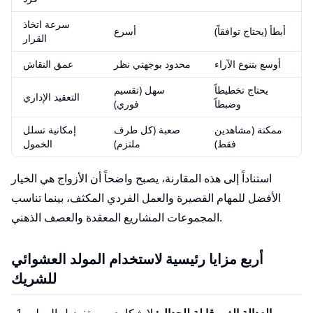
سرعة اتخاذ
أبطأ (يحتاج توافقاً)
أسرع
القرار
أوسع بتنوع الآراء
محدود بوجهتي نظر
عمق النقاش
يحتاج تخطيطاً
سهل (تقسيم
التعقيد الإداري
وضبطاً
فوري)
ممكنة (مشاهدين
صعبة (كل طرف
إمكانية تسلل
فقط)
ملتزم)
الخمول
استناداً إلى هذه المقارنة، يصبح واضحاً أن الأزواج هي الخيار
الأفضل للمهام القصيرة والعمل الفردي المكثف، بينما تناسب
المجموعات المشاريع المعقدة والعصف الذهني.
أربع مزايا رئيسية لاستخدام المولد العشوائي
للشريك