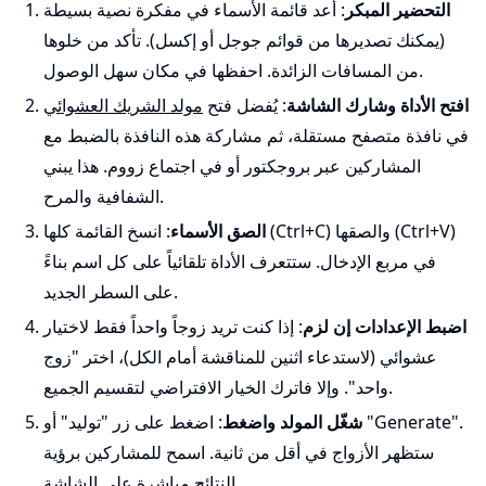
التحضير المبكر
: أعد قائمة الأسماء في مفكرة نصية بسيطة
(يمكنك تصديرها من قوائم جوجل أو إكسل). تأكد من خلوها
من المسافات الزائدة. احفظها في مكان سهل الوصول.
افتح الأداة وشارك الشاشة
: يُفضل فتح
مولد الشريك العشوائي
في نافذة متصفح مستقلة، ثم مشاركة هذه النافذة بالضبط مع
المشاركين عبر بروجكتور أو في اجتماع زووم. هذا يبني
الشفافية والمرح.
الصق الأسماء
: انسخ القائمة كلها (Ctrl+C) والصقها (Ctrl+V)
في مربع الإدخال. ستتعرف الأداة تلقائياً على كل اسم بناءً
على السطر الجديد.
اضبط الإعدادات إن لزم
: إذا كنت تريد زوجاً واحداً فقط لاختيار
عشوائي (لاستدعاء اثنين للمناقشة أمام الكل)، اختر "زوج
واحد". وإلا فاترك الخيار الافتراضي لتقسيم الجميع.
شغّل المولد واضغط
: اضغط على زر "توليد" أو "Generate".
ستظهر الأزواج في أقل من ثانية. اسمح للمشاركين برؤية
النتائج مباشرة على الشاشة.