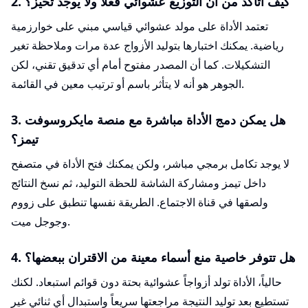
2. كيف أتأكد من أن التوزيع عشوائي فعلاً ولا يوجد تحيز؟
تعتمد الأداة على مولد عشوائي قياسي مبني على خوارزمية
رياضية. يمكنك اختبارها بتوليد الأزواج عدة مرات وملاحظة تغير
التشكيلات. كما أن المصدر مفتوح أمام أي تدقيق تقني، لكن
الجوهر هو أنه لا يتأثر باسم أو ترتيب معين في القائمة.
3. هل يمكن دمج الأداة مباشرة مع منصة مايكروسوفت
تيمز؟
لا يوجد تكامل برمجي مباشر، ولكن يمكنك فتح الأداة في متصفح
داخل تيمز ومشاركة الشاشة للحظة التوليد، ثم نسخ النتائج
ولصقها في قناة الاجتماع. الطريقة نفسها تنطبق على زووم
وجوجل ميت.
4. هل تتوفر خاصية منع أسماء معينة من الاقتران ببعضها؟
حالياً، الأداة تولد أزواجاً عشوائية بحتة دون قوائم استبعاد. لكنك
تستطيع بعد توليد النتيجة مراجعتها سريعاً واستبدال أي ثنائي غير