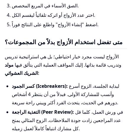
الصق الأسماء في المربع المخصص.
اختر عدد الأزواج أو اتركه تلقائياً ليقسم الكل.
اضغط "إنشاء الأزواج" واطلع على النتائج فوراً.
متى تفضل استخدام الأزواج بدلاً من المجموعات؟
الأزواج ليست مجرد خيار احتياطي؛ بل هي استراتيجية تدريس
وتدريب قائمة بذاتها. إليك المواقف العملية التي يتألق فيها
مولد
:
الشريك العشوائي
لبداية الجلسة، الزوج أسرع
كسر الجمود (Icebreakers):
وأنسب للمشاركة الأولى. فبدلاً من أن ينتظر 4 أشخاص
دورهم في الحديث، يتحدث الفرد أكثر ويبني راحة سريعة.
في ورش العمل، كلما قل
التغذية الراجعة (Peer Review):
عدد المراجعين زادت جودة الملاحظات. الزوج المثالي يمنح
كل مشارك انتباهاً كاملاً لعمل زميله.