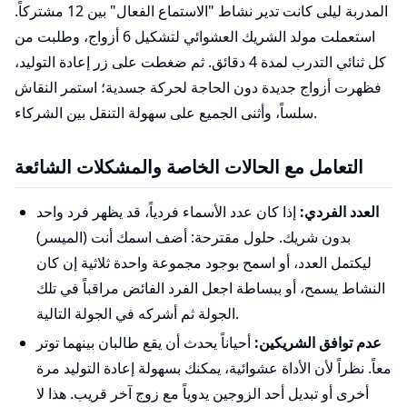
المدربة ليلى كانت تدير نشاط "الاستماع الفعال" بين 12 مشتركاً.
استعملت مولد الشريك العشوائي لتشكيل 6 أزواج، وطلبت من
كل ثنائي التدرب لمدة 4 دقائق. ثم ضغطت على زر إعادة التوليد،
فظهرت أزواج جديدة دون الحاجة لحركة جسدية؛ استمر النقاش
سلساً، وأثنى الجميع على سهولة التنقل بين الشركاء.
التعامل مع الحالات الخاصة والمشكلات الشائعة
العدد الفردي:
إذا كان عدد الأسماء فردياً، قد يظهر فرد واحد
بدون شريك. حلول مقترحة: أضف اسمك أنت (الميسر)
ليكتمل العدد، أو اسمح بوجود مجموعة واحدة ثلاثية إن كان
النشاط يسمح، أو ببساطة اجعل الفرد الفائض مراقباً في تلك
الجولة ثم أشركه في الجولة التالية.
عدم توافق الشريكين:
أحياناً يحدث أن يقع طالبان بينهما توتر
معاً. نظراً لأن الأداة عشوائية، يمكنك بسهولة إعادة التوليد مرة
أخرى أو تبديل أحد الزوجين يدوياً مع زوج آخر قريب. هذا لا