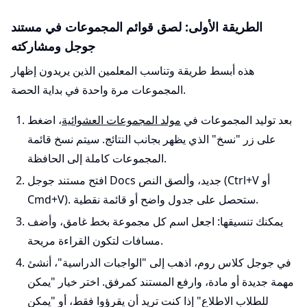
الطريقة الأولى: لصق قوائم المجموعات في مستند
جوجل ومشاركته
هذه أبسط طريقة وتناسب المعلمين الذين يريدون إظهار
المجموعات مرة واحدة في بداية الحصة.
بعد توليد المجموعات في
مولد المجموعات العشوائية
، اضغط
على زر "نسخ" الذي يظهر بجانب النتائج. سيتم نسخ قائمة
المجموعات كاملة إلى الحافظة.
افتح مستند جوجل Docs جديد، وألصق النص (Ctrl+V أو
Cmd+V). ستحصل على جدول واضح أو قائمة نقطية.
يمكنك تنسيقها: اجعل اسم كل مجموعة بخط غامق، وأضف
مسافات لتكون القراءة مريحة.
في جوجل كلاس روم، اذهب إلى "الواجبات الدراسية"، أنشئ
مهمة جديدة أو مادة، وارفع المستند كمرفق. اختر خيار "يمكن
للطلاب الاطلاع" إذا كنت تريد أن يقرؤوا فقط، أو "يمكن