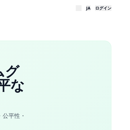
JA
ログイン
ムグ
平な
・公平性・