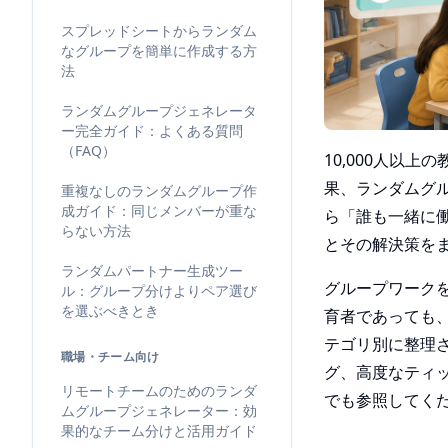
スプレッドシートからランダム
なグループを簡単に作成する方
法
ランダムグループジェネレータ
ー完全ガイド：よくある質問
（FAQ）
10,000人以
果、ランダムグ
重複なしのランダムグループ作
成ガイド：同じメンバーが重な
ら「誰も一緒に
らない方法
とその解決策を
ランダムパートナー生成ツー
グループワーク
ル：グループ分けよりペア選び
を選ぶべきとき
育者であっても
テゴリ別に整理
職場・チーム向け
グ、高度なティ
リモートチームのためのランダ
でも参照してく
ムグループジェネレーター：効
果的なチーム分けと活用ガイド