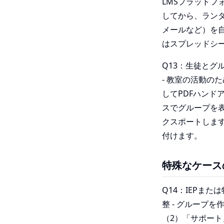
LMSプラットフ
してから、ラン
メールなど）を
はスプレッドシ
Q13：生徒とグ
- 教室の活動の
してPDFハンド
スでグループを表示さ
クスポートします
付けます。
特殊なケース
Q14：IEPま
整 - グループ
（2）「サポート