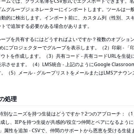
ォームでは、クラス名簿をCSV形式でエクスポートできます。
ダムグループジェネレーターにインポートします。ツールは一
自動的に検出します。インポート前に、カスタム列（性別、ス
ートで追加する必要がある場合があります。
ループを共有するにはどうすればよいですか？複数のオプショ
ためにプロジェクターでグループを表示します。（2）印刷 - 「
アウトを作成します。（3）共有コード - 共有コードURLを生
せます。（4）LMS統合 - 上記のようにGoogle Classroo
。（5）メール - グループリストをメールまたはLMSアナウ
の処理
たは特別なニーズを持つ生徒はどうですか？2つのアプローチ：（
を作成し、IEPを持つ生徒が共感的/役立つ仲間とペアになるよう
」属性を追加 - CSVで、仲間のサポートから恩恵を受ける生