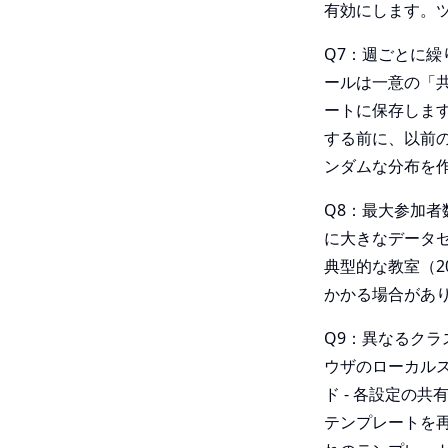
有効にします。
Q7：週ごとに
ールは一意の「
ートに保存します（例
する前に、以前
ンダムな分布を作
Q8：最大参加者
に大きなデータ
典型的な教室（2
かかる場合があ
Q9：異なるクラ
ウザのローカルス
ド - 各設定の
テンプレートを