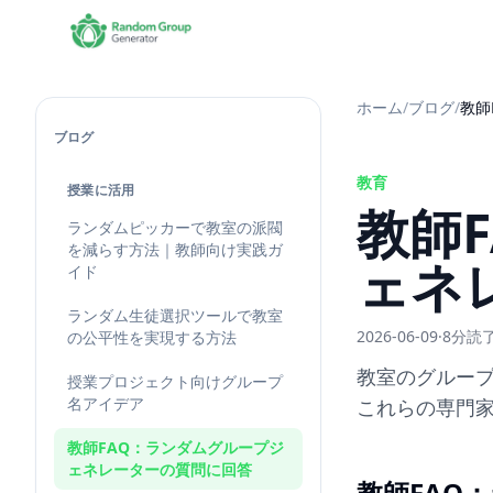
ホーム
/
ブログ
/
教師
ブログ
教育
授業に活用
教師
ランダムピッカーで教室の派閥
を減らす方法｜教師向け実践ガ
ェネ
イド
ランダム生徒選択ツールで教室
2026-06-09
·
8分読
の公平性を実現する方法
教室のグループ
授業プロジェクト向けグループ
名アイデア
これらの専門家
教師FAQ：ランダムグループジ
ェネレーターの質問に回答
教師FAQ