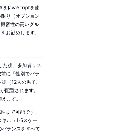
vaScriptを使
い限り（オプション
、機密性の高いグル
とをお勧めします。
した後、参加者リス
成前に「性別でバラ
徒（12人の男子、
子が配置されます。
抑えます。
属性まで可能です。
キル（1-5スケー
のバランスをすべて