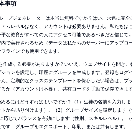
本事項
グループジェネレーターは本当に無料ですか？はい、永遠に完全
ミアムレベルはなく、アカウントは必要ありません。私たちは
公平な教育がすべての人にアクセス可能であるべきだと信じて
ザ内で実行されるため（データは私たちのサーバーにアップロ
オフラインでも使用できます。
トを作成する必要がありますか？いいえ。ウェブサイトを開き、
プションを設定し、即座にグループを生成します。登録もログ
せん。定期的なクラスのテンプレートを保存したい場合は、ブ
するか（アカウントは不要）、共有コードを手動で保存できま
始めるにはどうすればよいですか？（1）生徒の名前を入力し
ートから貼り付けます）。（2）グループサイズを設定します（
要に応じてバランスを有効にします（性別、スキルレベル）。（
上です！グループをエクスポート、印刷、または共有します。