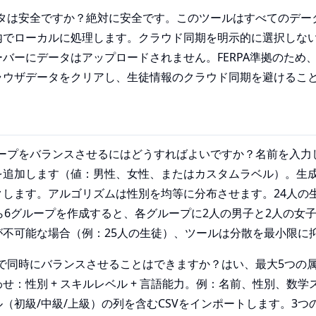
タは安全ですか？絶対に安全です。このツールはすべてのデータをJa
内でローカルに処理します。クラウド同期を明示的に選択しな
バーにデータはアップロードされません。FERPA準拠のため
ラウザデータをクリアし、生徒情報のクラウド同期を避けるこ
ループをバランスさせるにはどうすればよいですか？名前を入力
を追加します（値：男性、女性、またはカスタムラベル）。生
します。アルゴリズムは性別を均等に分布させます。24人の生
ら6グループを作成すると、各グループに2人の男子と2人の女
が不可能な場合（例：25人の生徒）、ツールは分散を最小限に
性で同時にバランスさせることはできますか？はい、最大5つの
せ：性別 + スキルレベル + 言語能力。例：名前、性別、数学ス
（初級/中級/上級）の列を含むCSVをインポートします。3つ