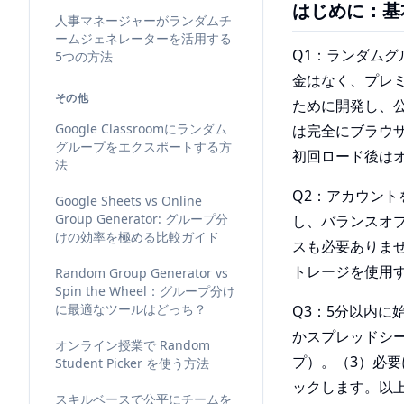
はじめに：基
人事マネージャーがランダムチ
ームジェネレーターを活用する
Q1：ランダム
5つの方法
金はなく、プレ
その他
ために開発し、
Google Classroomにランダム
は完全にブラウ
グループをエクスポートする方
初回ロード後は
法
Q2：アカウン
Google Sheets vs Online
Group Generator: グループ分
し、バランスオ
けの効率を極める比較ガイド
スも必要ありま
トレージを使用
Random Group Generator vs
Spin the Wheel：グループ分け
に最適なツールはどっち？
Q3：5分以内に
かスプレッドシ
オンライン授業で Random
プ）。（3）必
Student Picker を使う方法
ックします。以
スキルベースで公平にチームを