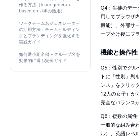
作る方法（team generator
Q4：生徒のデー
based on skillの活用）
用してブラウザ
ワークチーム名ジェネレーター
機能）、外部サー
の活用方法：チームビルディン
ープ分け後にブ
グとブランディングを強化する
実践ガイド
機能と操作性
如何選小組名稱 – グループ名を
効果的に選ぶ完全ガイド
Q5：性別でグ
トに「性別」列
ンス」をクリック
12人の女子）か
完全なバランス
Q6：複数の属
一般的な組み合わ
ル）、英語レベル