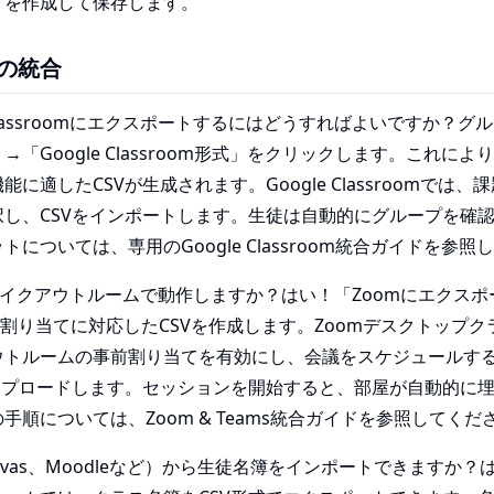
トを作成して保存します。
の統合
e Classroomにエクスポートするにはどうすればよいですか？
「Google Classroom形式」をクリックします。これにより、
に適したCSVが生成されます。Google Classroomでは
択し、CSVをインポートします。生徒は自動的にグループを確
については、専用のGoogle Classroom統合ガイドを参
ブレイクアウトルームで動作しますか？はい！「Zoomにエクス
前割り当てに対応したCSVを作成します。Zoomデスクトップ
ウトルームの事前割り当てを有効にし、会議をスケジュールす
アップロードします。セッションを開始すると、部屋が自動的に
手順については、Zoom & Teams統合ガイドを参照してくだ
anvas、Moodleなど）から生徒名簿をインポートできますか