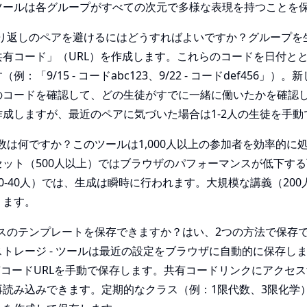
ツールは各グループがすべての次元で多様な表現を持つことを
繰り返しのペアを避けるにはどうすればよいですか？グループを
共有コード」（URL）を作成します。これらのコードを日付と
：「9/15 - コードabc123、9/22 - コードdef456」
のコードを確認して、どの生徒がすでに一緒に働いたかを確認
成しますが、最近のペアに気づいた場合は1-2人の生徒を手動
数は何ですか？このツールは1,000人以上の参加者を効率的に
セット（500人以上）ではブラウザのパフォーマンスが低下す
0-40人）では、生成は瞬時に行われます。大規模な講義（200人
ります。
スのテンプレートを保存できますか？はい、2つの方法で保存
トレージ - ツールは最近の設定をブラウザに自動的に保存し
共有コードURLを手動で保存します。共有コードリンクにアクセ
再読み込みできます。定期的なクラス（例：1限代数、3限化学