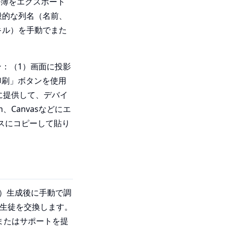
名簿をエクスポート
般的な列名（名前、
キル）を手動でまた
ン：（1）画面に投影
印刷」ボタンを使用
徒に提供して、デバイ
m、Canvasなどにエ
ンスにコピーして貼り
1）生成後に手動で調
に生徒を交換します。
徒またはサポートを提